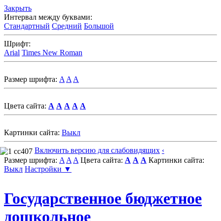
Закрыть
Интервал между буквами:
Стандартный
Средний
Большой
Шрифт:
Arial
Times New Roman
Размер шрифта:
A
A
A
Цвета сайта:
A
A
A
A
A
Картинки сайта:
Выкл
Включить версию для слабовидящих
‹
Размер шрифта:
A
A
A
Цвета сайта:
A
A
A
Картинки сайта:
Выкл
Настройки ▼
Государственное бюджетное
дошкольное