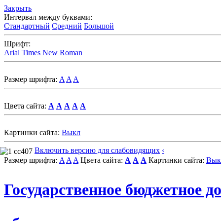
Закрыть
Интервал между буквами:
Стандартный
Средний
Большой
Шрифт:
Arial
Times New Roman
Размер шрифта:
A
A
A
Цвета сайта:
A
A
A
A
A
Картинки сайта:
Выкл
Включить версию для слабовидящих
‹
Размер шрифта:
A
A
A
Цвета сайта:
A
A
A
Картинки сайта:
Вык
Государственное бюджетное д