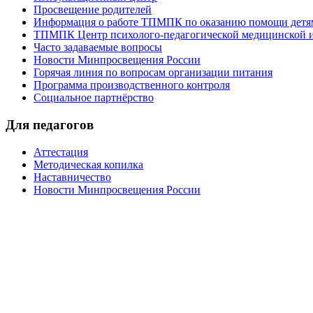
Просвещение родителей
Информация о работе ТПМПК по оказанию помощи детям
ТПМПК Центр психолого-педагогической медицинской и
Часто задаваемые вопросы
Новости Минпросвещения России
Горячая линия по вопросам организации питания
Программа производственного контроля
Социальное партнёрство
Для педагогов
Аттестация
Методическая копилка
Наставничество
Новости Минпросвещения России